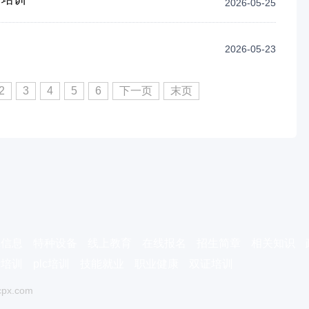
2026-05-25
2026-05-23
2
3
4
5
6
下一页
末页
班信息
特种设备
线上教育
在线报名
招生简章
相关知识
费培训
plc培训
技能就业
职业健康
双证培训
cpx.com