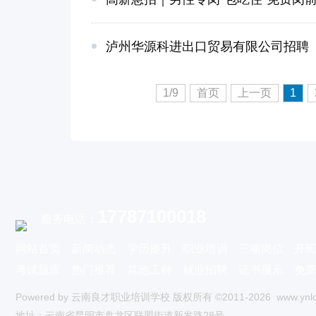
泸州华源科进出口贸易有限公司招聘
1/9
首页
上一页
1
17787100018
服务电话：
网站首页
新闻动态
学历提升
职业培训
三项岗位
开
考试题库
热门推荐
其他工种
就业招聘
证书展示
免
Powered by
云南良才职业培训学校
版权所有 ©2011-2026
www.ynl
地址：云南省昆明市盘龙区联盟街道新发路28号